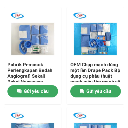
Pabrik Pemasok
OEM Chụp mạch dùng
Perlengkapan Bedah
một lần Drape Pack Bộ
Angiografi Sekali
dụng cụ phẫu thuật
Pakai Nonwoven
mạch máu tim mạch vô
Ruang Operasi
trùng
Nhà
Gửi yêu cầu
Gửi yêu cầu
Standar
Sản phẩm
video