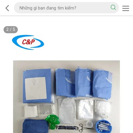
2
/
5