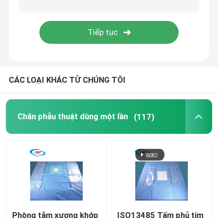
Bộ dụng cụ giao hàng cho bé
Khăn phẫu thuật nhãn khoa
CÁC LOẠI KHÁC TỪ CHÚNG TÔI
Lớp gối Arthroscopy
Mái che phẫu thuật nha khoa
Chăn phẫu thuật dùng một lần
(117)
Vỏ bọc thiết bị y tế vô trùng
Thiết bị bảo vệ y tế
Vật tư y tế dùng một lần
Phòng tắm xương khớp
ISO13485 Tấm phủ tim