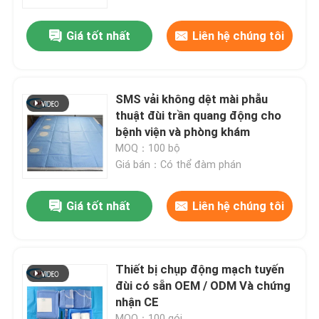
Giá tốt nhất
Liên hệ chúng tôi
Trình diễn VR
Về chúng tôi
SMS vải không dệt mài phẫu
thuật đùi trần quang động cho
Chuyến tham quan nhà máy
bệnh viện và phòng khám
MOQ：100 bộ
Giá bán：Có thể đàm phán
Kiểm soát chất lượng
Giá tốt nhất
Liên hệ chúng tôi
Liên hệ với chúng tôi
Tin tức
Thiết bị chụp động mạch tuyến
đùi có sẵn OEM / ODM Và chứng
nhận CE
Các vụ án
MOQ：100 gói