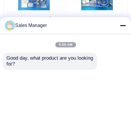
CE ISO13485 Một lần
Gói chụp mạch cho
dùng Thiết bị chụp
bệnh nhân cho mọi nhu
Sales Manager
động mạch đùi
cầu phẫu thuật được
chứng nhận EN13795
5:59 AM
Giá tốt nhất
Giá tốt nhất
Good day, what product are you looking 
for?
Liên hệ chúng tôi
Liên hệ chúng tôi
Xem thêm
Nhà
Về chúng tôi
Liên hệ với chúng tôi
Desktop Site
Sơ đồ trang web
Chính sách bảo mật