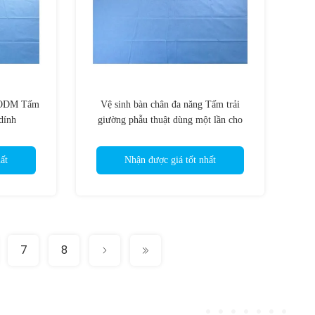
ẹ ODM Tấm
Vệ sinh bàn chân đa năng Tấm trải
dính
giường phẫu thuật dùng một lần cho
phòng phẫu thuật
ất
Nhận được giá tốt nhất
7
8