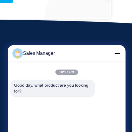
Sales Manager
10:57 PM
Sự kiện
Good day, what product are you looking 
Yêu cầu Đặt giá
for?
Các vụ án
ĐT: 86-13965027700
Tin tức
Số fax: 86-551-67709567


