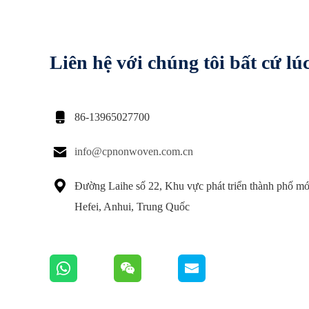
Liên hệ với chúng tôi bất cứ lú

86-13965027700

info@cpnonwoven.com.cn

Đường Laihe số 22, Khu vực phát triển thành phố mớ
Hefei, Anhui, Trung Quốc