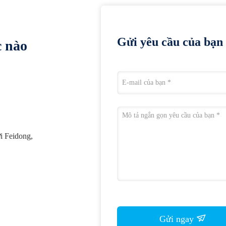
Gửi yêu cầu của bạn 
c nào
i Feidong,
Gửi ngay