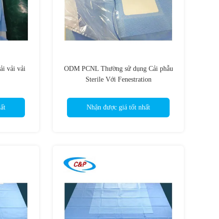
ải vải vải
ODM PCNL Thường sử dụng Cải phẫu
Sterile Với Fenestration
ất
Nhận được giá tốt nhất