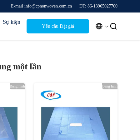
E-mail info@cpnonwoven.com.cn
ĐT: 86-13965027700
Sự kiện


Yêu cầu Đặt giá
ng một lần
Băng hình
Băng hình