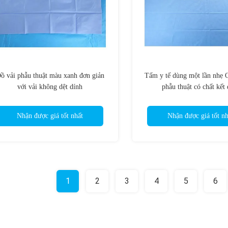
ồ vải phẫu thuật màu xanh đơn giản
Tấm y tế dùng một lần nh
với vải không dệt dính
phẫu thuật có chất kết 
Nhận được giá tốt nhất
Nhận được giá tốt nh
1
2
3
4
5
6