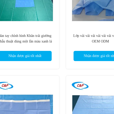
àn tay chỉnh hình Khăn trải giường
Lớp vải vải vải vải vải vải v
hẫu thuật dùng một lần màu xanh lá
OEM ODM
cây cho bệnh viện
Nhận được giá tốt nhất
Nhận được giá tốt nh