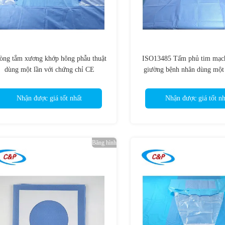
òng tắm xương khớp hông phẫu thuật
ISO13485 Tấm phủ tim mạch
dùng một lần với chứng chỉ CE
giường bệnh nhân dùng một 
ISO13485
Nhận được giá tốt nhất
Nhận được giá tốt nh
Băng hình