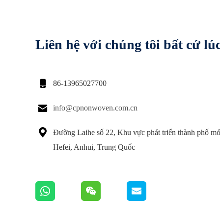
Liên hệ với chúng tôi bất cứ lú

86-13965027700

info@cpnonwoven.com.cn

Đường Laihe số 22, Khu vực phát triển thành phố mớ
Hefei, Anhui, Trung Quốc