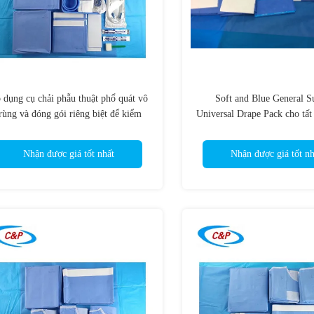
 dụng cụ chải phẫu thuật phổ quát vô
Soft and Blue General S
rùng và đóng gói riêng biệt để kiểm
Universal Drape Pack cho tất
soát nhiễm trùng
cầu phẫu thuật
Nhận được giá tốt nhất
Nhận được giá tốt nh