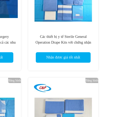
urgery
Các thiết bị y tế Sterile General
 cả các nhu
Operation Drape Kits với chứng nhận
CE ISO13485
ất
Nhận được giá tốt nhất
Băng hình
Băng hình