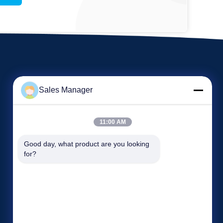
Sales Manager
11:00 AM
Sự kiện
Good day, what product are you looking 
Yêu cầu Đặt giá
for?
Các vụ án
ĐT: 86-13965027700
Tin tức
Số fax: 86-551-67709567


