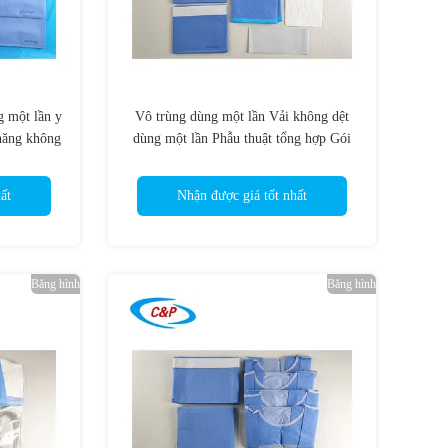
g một lần y
Vô trùng dùng một lần Vải không dệt
 năng không
dùng một lần Phẫu thuật tổng hợp Gói
u thuật vô
phổ quát Bộ khăn trải giường dùng một
lần thấm hút cho phòng phẫu thuật bệnh
ất
Nhận được giá tốt nhất
viện
Băng hình
Băng hình