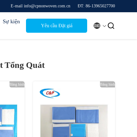
E-mail info@cpnonwoven.com.cn
ĐT: 86-13965027700
Sự kiện


Yêu cầu Đặt giá
t Tổng Quát
Băng hình
Băng hình