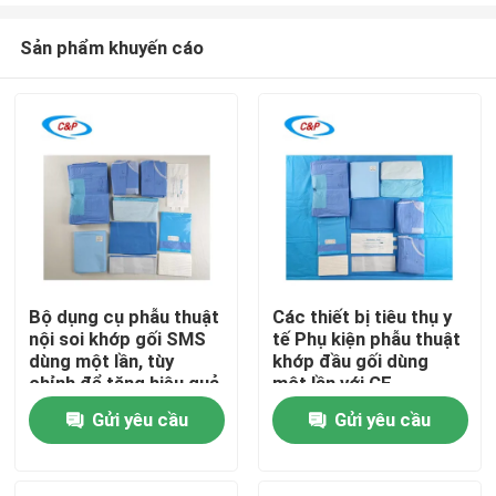
Sản phẩm khuyến cáo
Bộ dụng cụ phẫu thuật
Các thiết bị tiêu thụ y
nội soi khớp gối SMS
tế Phụ kiện phẫu thuật
Nhà
dùng một lần, tùy
khớp đầu gối dùng
chỉnh để tăng hiệu quả
một lần với CE
phòng mổ
ISO13485 được phê
Gửi yêu cầu
Gửi yêu cầu
Sản phẩm
duyệt
video