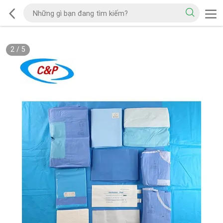
2
/
5