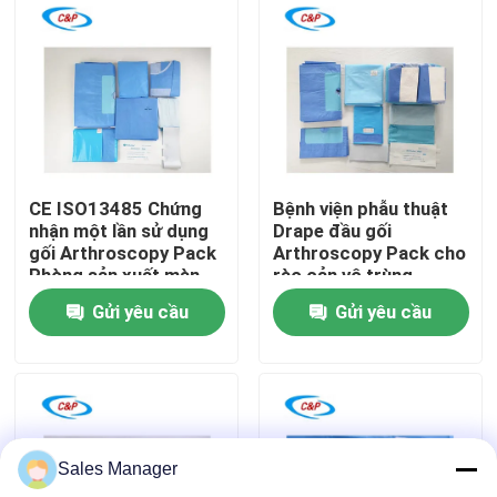
Trình diễn VR
Về chúng tôi
Chuyến tham quan nhà máy
CE ISO13485 Chứng
Bệnh viện phẫu thuật
nhận một lần sử dụng
Drape đầu gối
gối Arthroscopy Pack
Arthroscopy Pack cho
Kiểm soát chất lượng
Phòng sản xuất màn
rào cản vô trùng
hình phẫu thuật
Gửi yêu cầu
Gửi yêu cầu
Liên hệ với chúng tôi
Tin tức
Sales Manager
Các vụ án