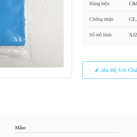
Hàng hiệu
C&
Chứng nhận
CE,
Số mô hình
AJ
Liên Hệ Với Chú
Mẫu: