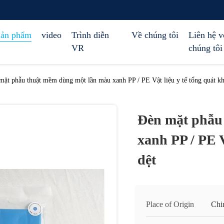
ản phẩm
video
Trình diễn
Về chúng tôi
Liên hệ v
VR
chúng tôi
mặt phẫu thuật mềm dùng một lần màu xanh PP / PE Vật liệu y tế tổng quát k
Đèn mặt phẫu
xanh PP / PE V
dệt
Place of Origin
Chi