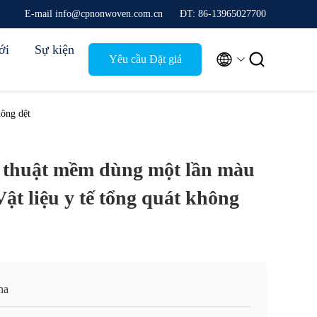
E-mail info@cpnonwoven.com.cn
ĐT: 86-13965027700
ới
Sự kiện


Yêu cầu Đặt giá
hông dệt
 thuật mềm dùng một lần màu
ật liệu y tế tổng quát không
na