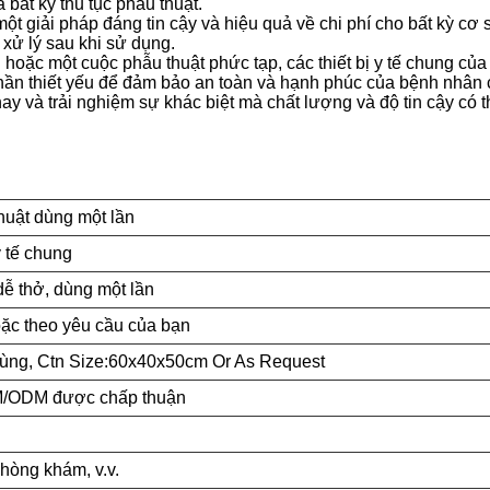
bất kỳ thủ tục phẫu thuật.
một giải pháp đáng tin cậy và hiệu quả về chi phí cho bất kỳ 
 xử lý sau khi sử dụng.
hoặc một cuộc phẫu thuật phức tạp, các thiết bị y tế chung củ
hần thiết yếu để đảm bảo an toàn và hạnh phúc của bệnh nhân 
và trải nghiệm sự khác biệt mà chất lượng và độ tin cậy có thể 
huật dùng một lần
y tế chung
ễ thở, dùng một lần
ặc theo yêu cầu của bạn
trùng, Ctn Size:60x40x50cm Or As Request
M/ODM được chấp thuận
hòng khám, v.v.