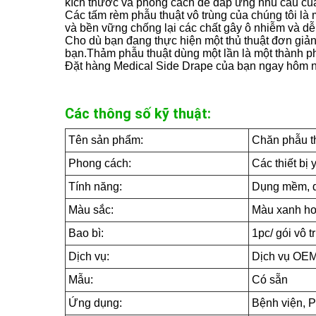
kích thước và phong cách để đáp ứng nhu cầu của 
Các tấm rèm phẫu thuật vô trùng của chúng tôi là 
và bền vững chống lại các chất gây ô nhiễm và dễ
Cho dù bạn đang thực hiện một thủ thuật đơn giản 
bạn.Thảm phẫu thuật dùng một lần là một thành p
Đặt hàng Medical Side Drape của bạn ngay hôm nay 
Các thông số kỹ thuật:
Tên sản phẩm:
Chăn phẫu t
Phong cách:
Các thiết bị 
Tính năng:
Dụng mềm, d
Màu sắc:
Màu xanh ho
Bao bì:
1pc/ gói vô 
Dịch vụ:
Dịch vụ OE
Mẫu:
Có sẵn
Ứng dụng:
Bệnh viện, P