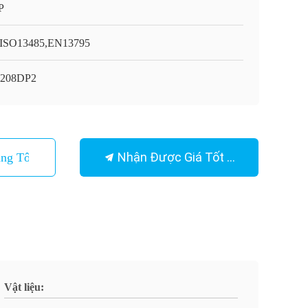
P
ISO13485,EN13795
2208DP2
Nhận Được Giá Tốt Nhất
ng Tôi
Vật liệu: