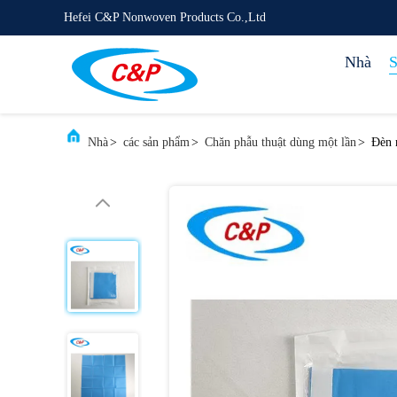
Hefei C&P Nonwoven Products Co.,Ltd
Nhà
S
Nhà
>
các sản phẩm
>
Chăn phẫu thuật dùng một lần
>
Đèn 