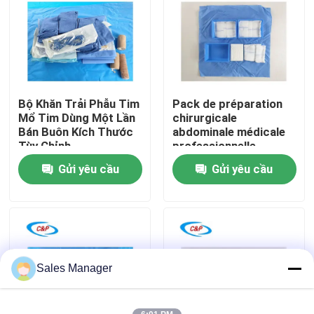
Trình diễn VR
Về chúng tôi
Bộ Khăn Trải Phẫu Tim
Pack de préparation
Mổ Tim Dùng Một Lần
chirurgicale
Chuyến tham quan nhà máy
Bán Buôn Kích Thước
abdominale médicale
Tùy Chỉnh
professionnelle
certifié CE Fabricant
Gửi yêu cầu
Gửi yêu cầu
Kiểm soát chất lượng
pour opérations
Liên hệ với chúng tôi
Tin tức
Sales Manager
Các vụ án