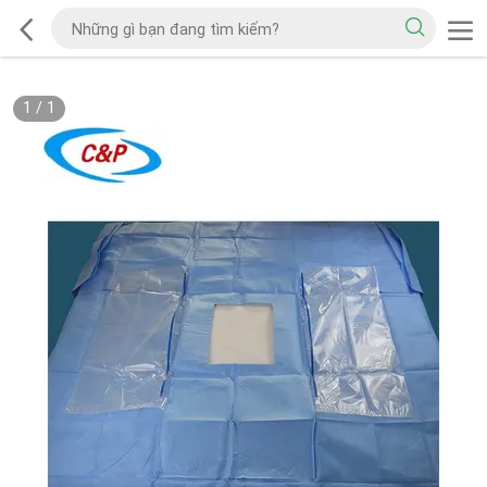
1
/
1