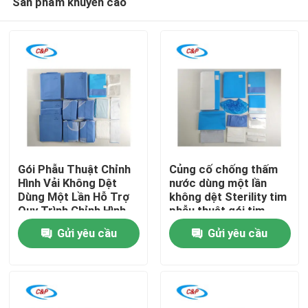
Sản phẩm khuyến cáo
Gói Phẫu Thuật Chỉnh
Củng cố chống thấm
Hình Vải Không Dệt
nước dùng một lần
Dùng Một Lần Hỗ Trợ
không dệt Sterility tim
Quy Trình Chỉnh Hình
phẫu thuật gói tim
Nhà
An Toàn
phẫu thuật Kit màn
Gửi yêu cầu
Gửi yêu cầu
Sản phẩm
video