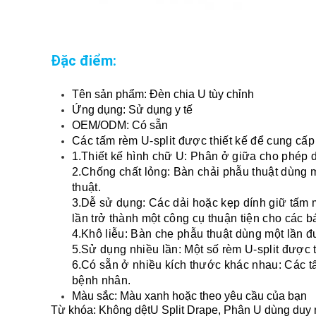
Đặc điểm:
Tên sản phẩm: Đèn chia U tùy chỉnh
Ứng dụng: Sử dụng y tế
OEM/ODM: Có sẵn
Các tấm rèm U-split được thiết kế để cung cấp 
1.
Thiết kế hình chữ U: Phân ở giữa cho phép dễ
2.
Chống chất lỏng: Bàn chải phẫu thuật dùng m
thuật.
3.
Dễ sử dụng: Các dải hoặc kẹp dính giữ tấm m
lần trở thành một công cụ thuận tiện cho các bá
4.
Khô liễu: Bàn che phẫu thuật dùng một lần đư
5.
Sử dụng nhiều lần: Một số rèm U-split được t
6.
Có sẵn ở nhiều kích thước khác nhau: Các tấ
bệnh nhân.
Màu sắc: Màu xanh hoặc theo yêu cầu của bạn
Từ khóa: Không dệt
U Split Drape
, Phân U dùng duy 