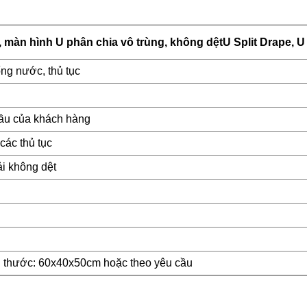
, màn hình U phân chia vô trùng, không dệt
U Split Drape
, U
ống nước, thủ tục
ầu của khách hàng
các thủ tục
i không dệt
ích thước: 60x40x50cm hoặc theo yêu cầu