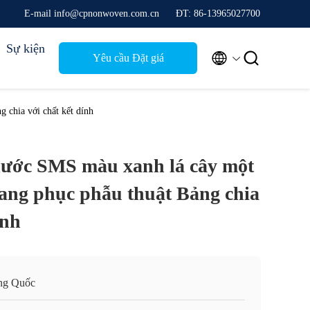
E-mail info@cpnonwoven.com.cn
ĐT: 86-13965027700
Sự kiện


Yêu cầu Đặt giá
 chia với chất kết dính
ước SMS màu xanh lá cây một
rang phục phẫu thuật Bảng chia
ính
ng Quốc