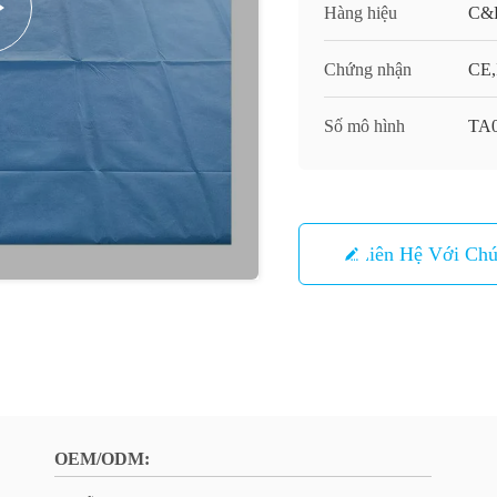
Hàng hiệu
C&
Chứng nhận
CE,
Số mô hình
TA0
Liên Hệ Với Chú
OEM/ODM: