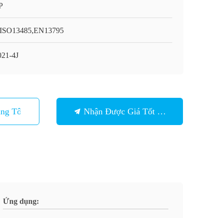
P
ISO13485,EN13795
21-4J
ng Tôi
Nhận Được Giá Tốt Nhất
Ứng dụng: