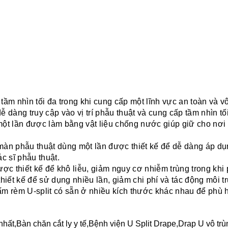
tầm nhìn tối đa trong khi cung cấp một lĩnh vực an toàn và vô
 dàng truy cập vào vị trí phẫu thuật và cung cấp tầm nhìn tối
ột lần được làm bằng vật liệu chống nước giúp giữ cho nơi 
àn phẫu thuật dùng một lần được thiết kế để dễ dàng áp dụn
c sĩ phẫu thuật.
ợc thiết kế để khô liễu, giảm nguy cơ nhiễm trùng trong khi 
hiết kế để sử dụng nhiều lần, giảm chi phí và tác động môi t
m rèm U-split có sẵn ở nhiều kích thước khác nhau để phù hợ
nhất,
Bàn chăn cắt ly y tế
,
Bệnh viện U Split Drape
,
Drap U vô trù