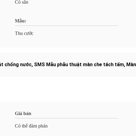
Có sẵn
Mẫu:
Thu cước
ật chống nước
,
SMS Mẫu phẫu thuật màn che tách tấm
,
Màn 
Giá bán
Có thể đàm phán