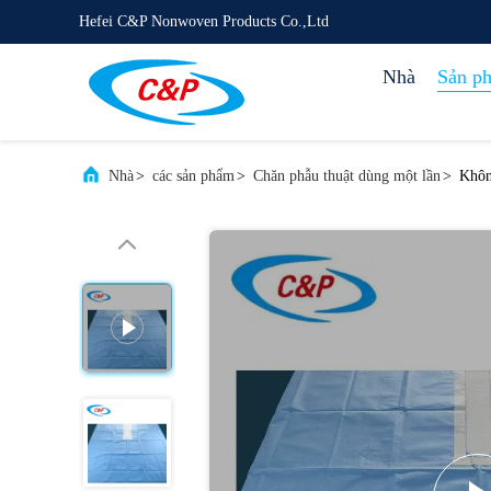
Hefei C&P Nonwoven Products Co.,Ltd
Nhà
Sản p
Nhà
>
các sản phẩm
>
Chăn phẫu thuật dùng một lần
>
Khôn