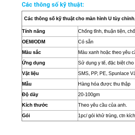
Các thông số kỹ thuật:
Các thông số kỹ thuật cho màn hình U tùy chỉnh
Tính năng
Chống tĩnh, thuận tiện, ch
OEM/ODM
Có sẵn
Màu sắc
Màu xanh hoặc theo yêu c
Ứng dụng
Sử dụng y tế, đặc biệt cho 
Vật liệu
SMS, PP, PE, Spunlace Vả
Mẫu
Hàng hóa được thu thập
Độ dày
20-100gm
Kích thước
Theo yêu cầu của anh.
Gói
1pc/ gói khử trùng, ctn k