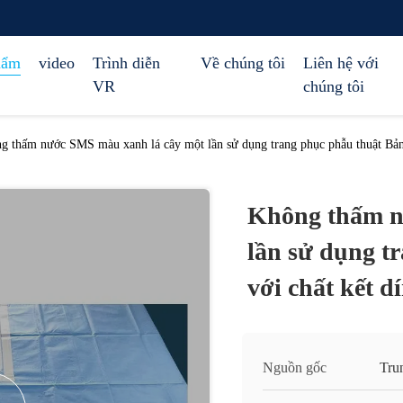
hẩm
video
Trình diễn
Về chúng tôi
Liên hệ với
VR
chúng tôi
g thấm nước SMS màu xanh lá cây một lần sử dụng trang phục phẫu thuật Bảng
Không thấm n
lần sử dụng t
với chất kết d
Nguồn gốc
Tru