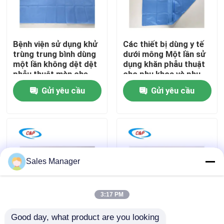
Trình diễn VR
Bệnh viện sử dụng khử
Các thiết bị dùng y tế
trùng trung bình dùng
dưới mông Một lần sử
Về chúng tôi
một lần không dệt dệt
dụng khăn phẫu thuật
phẫu thuật màn che
cho phụ khoa và phụ
chống lỏng trang trải
khoa
Gửi yêu cầu
Gửi yêu cầu
Chuyến tham quan nhà máy
phẫu thuật màn che
Kiểm soát chất lượng
Liên hệ với chúng tôi
Sales Manager
Tin tức
3:17 PM
Good day, what product are you looking 
Các vụ án
Thảm phẫu thuật dùng
Một lần sử dụng nhà