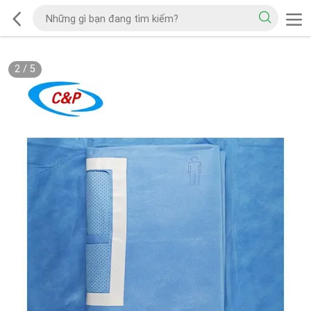
2
/
5