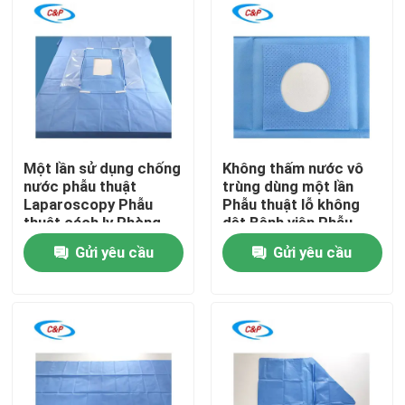
Một lần sử dụng chống
Không thấm nước vô
nước phẫu thuật
trùng dùng một lần
Laparoscopy Phẫu
Phẫu thuật lỗ không
thuật cách ly Phòng
dệt Bệnh viện Phẫu
điều hành bệnh viện
thuật Drape
Gửi yêu cầu
Gửi yêu cầu
Nhà
Sản phẩm
video