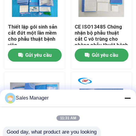
Trình diễn VR
Thiết lập gói sinh sản
CE ISO13485 Chứng
cắt đứt một lần mềm
nhận bộ phẫu thuật
Về chúng tôi
cho phẫu thuật bệnh
cắt C vô trùng cho
viện
phòng phẫu thuật bệnh
viện
Gửi yêu cầu
Gửi yêu cầu
Chuyến tham quan nhà máy
Kiểm soát chất lượng
Liên hệ với chúng tôi
Sales Manager
Tin tức
11:31 AM
Good day, what product are you looking 
Các vụ án
OEM/ODM Pack
Casarean Medical