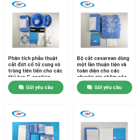
Phân tích phẫu thuật
Bộ cắt cesarean dùng
cắt đứt cổ tử cung vô
một lần thuận tiện và
trùng tiên tiến cho các
toàn diện cho các
thủ tục C-section
chuyên gia chăm sóc
sức khỏe
Gửi yêu cầu
Gửi yêu cầu
Nhà
Sản phẩm
video