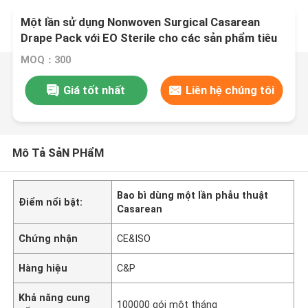
Một lần sử dụng Nonwoven Surgical Casarean
Drape Pack với EO Sterile cho các sản phẩm tiêu
dùng y tế
MOQ：300
Giá tốt nhất
Liên hệ chúng tôi
Mô Tả SảN PHẩM
Bao bì dùng một lần phẫu thuật
Điểm nổi bật:
Casarean
Chứng nhận
CE&ISO
Hàng hiệu
C&P
Khả năng cung
100000 gói một tháng