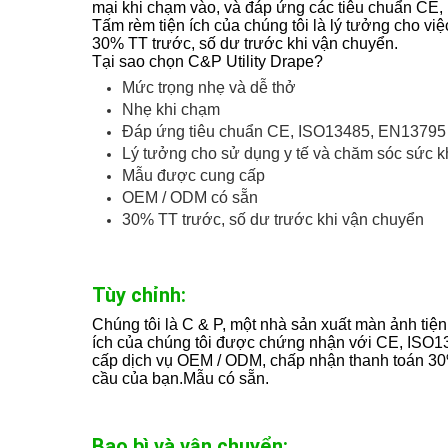
mại khi chạm vào, và đáp ứng các tiêu chuẩn CE
Tấm rèm tiện ích của chúng tôi là lý tưởng cho vi
30% TT trước, số dư trước khi vận chuyển.
Tại sao chọn C&P Utility Drape?
Mức trọng nhẹ và dễ thở
Nhẹ khi chạm
Đáp ứng tiêu chuẩn CE, ISO13485, EN13795
Lý tưởng cho sử dụng y tế và chăm sóc sức 
Mẫu được cung cấp
OEM / ODM có sẵn
30% TT trước, số dư trước khi vận chuyển
Tùy chỉnh:
Chúng tôi là C & P, một nhà sản xuất màn ảnh tiệ
ích của chúng tôi được chứng nhận với CE, ISO1
cấp dịch vụ OEM / ODM, chấp nhận thanh toán 30%
cầu của bạn.Mẫu có sẵn.
Bao bì và vận chuyển: