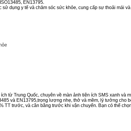
, ISO13485, EN13795.
ệc sử dụng y tế và chăm sóc sức khỏe, cung cấp sự thoải mái và
khỏe
n ích từ Trung Quốc, chuyên về màn ảnh tiện ích SMS xanh và m
3485 và EN13795,trọng lượng nhẹ, thở và mềm, lý tưởng cho b
 TT trước, và cân bằng trước khi vận chuyển. Bạn có thể chọ