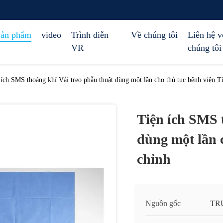
ản phẩm
video
Trình diễn
Về chúng tôi
Liên hệ v
VR
chúng tôi
 ích SMS thoáng khí Vải treo phẫu thuật dùng một lần cho thủ tục bệnh viện T
Tiện ích SMS 
dùng một lần 
chỉnh
Nguồn gốc
TR