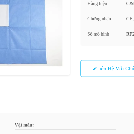
Hàng hiệu
C&
Chứng nhận
CE,
Số mô hình
RF
Liên Hệ Với Chú
Vật mẫu: