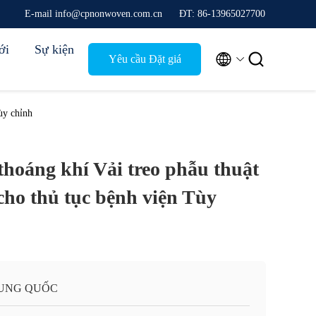
E-mail info@cpnonwoven.com.cn
ĐT: 86-13965027700
ới
Sự kiện


Yêu cầu Đặt giá
ùy chỉnh
thoáng khí Vải treo phẫu thuật
cho thủ tục bệnh viện Tùy
UNG QUỐC