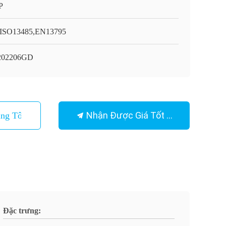
P
ISO13485,EN13795
202206GD
Nhận Được Giá Tốt Nhất
ng Tôi
Đặc trưng: