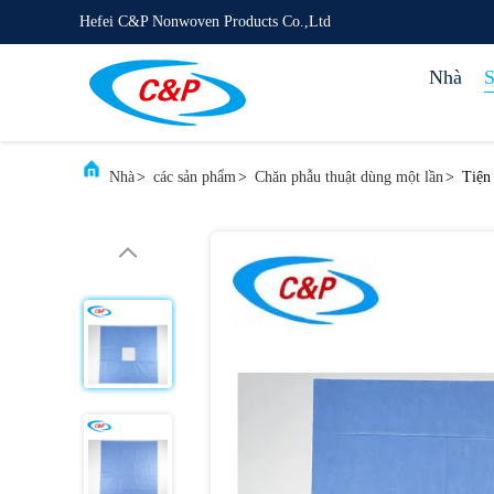
Hefei C&P Nonwoven Products Co.,Ltd
Nhà
S
Nhà
>
các sản phẩm
>
Chăn phẫu thuật dùng một lần
>
Tiện