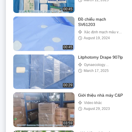
March 12, 2025
00:45
Đồ chiếu mạch
SV61203
Xác định mạch máu và
tim mạch
August 19, 2024
00:45
Litphotomy Drape 907lp
Gynaecology
Drape&Pack
March 17, 2025
00:29
Giới thiệu nhà máy C&P
Video khác
August 29, 2023
03:59