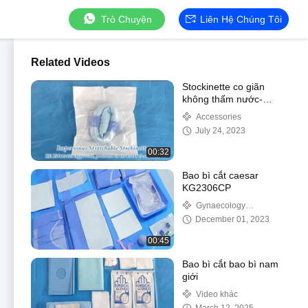
Trò Chuyện
Liên Hệ Chúng Tôi
Related Videos
Stockinette co giãn
không thấm nước-
90106
Accessories
July 24, 2023
00:32
Bao bì cắt caesar
KG2306CP
Gynaecology
Drape&Pack
December 01, 2023
00:45
Bao bì cắt bao bì nam
giới
Video khác